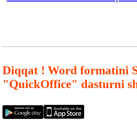
Diqqat ! Word formatini 
"QuickOffice" dasturni s