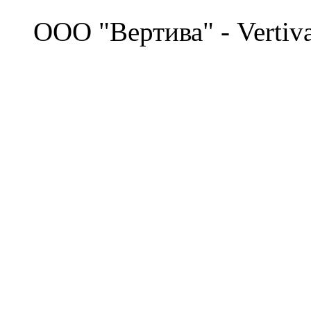
©
OOO "Вертива" - Vertiv