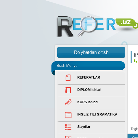
Ro'yhatdan o'tish
К
Bosh Menyu
REFERATLAR
DIPLOM ishlari
KURS ishlari
INGLIZ TILI GRAMATIKA
Slaydlar
Tegl