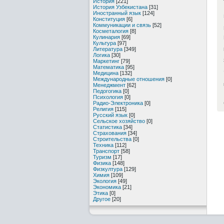
История
[221]
История Узбекистана
[31]
Иностранный язык
[124]
Конституция
[6]
Коммуникации и связь
[52]
Косметалогия
[8]
Кулинария
[69]
Культура
[97]
Литература
[349]
Логика
[30]
Маркетинг
[79]
Математика
[95]
Медицина
[132]
Международные отношения
[0]
Менеджмент
[62]
Педогогика
[0]
Психология
[0]
Радио-Электроника
[0]
Религия
[115]
Русский язык
[0]
Сельское хозяйство
[0]
Статистика
[34]
Страхования
[34]
Строительства
[0]
Техника
[112]
Транспорт
[58]
Туризм
[17]
Физика
[148]
Физкултура
[129]
Химия
[109]
Экология
[49]
Экономика
[21]
Этика
[0]
Другое
[20]