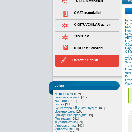
Qay
TOEFL materiallari
GMAT materiallari
Куль
Куль
O'QITUVCHILAR uchun
Борь
Поли
Куль
TESTLAR
АВТ
ОБР
Обра
DTM Test Savollari
Наук
ОБЪ
Торг
ХУД
Referat qo'shish
Чело
Трад
Крыл
Чело
Исто
Стар
Физи
Bo'lim
Астрономия
[106]
Банковское дело
[257]
Биология
[217]
Биржа
[38]
Бухгалтерский учет и аудит
[197]
T
Военная дело
[100]
Гражданско-прав/дис
[19]
География
[381]
Журналистика
[29]
Информатика
[303]
Инвестиция
[50]