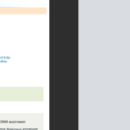
ВИТЕЛИ
войны
зни
анатомия
зни
изучение
Животных