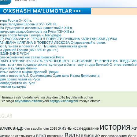
tish
Yuklandi: 1332
тура Руси в X--XIII в.
тура Западной Европы в XVI-XVII вв.
ба Руси против иноземных нашествий в XIII в.
тическая раздробленность на Руси (XII--XIII в.)
тура эпохи Амира Тимура и Темуридов
ОР, РАССКАЗЧИК И ГЕРОЙ В ПОВЕСТИ ПУШКИНА КАПИТАНСКАЯ ДОЧКА
АЗ ИВАНА ФЛЯГИНА В ПОВЕСТИ ЛЕСКОВА Очарованный страник
з Пугачева в повести А.С. Пушкина Капитанская дочка
а Древней Греции (460-350 гг. до н.э.)
ЕДИНЕНИЕ РУСИ
ово-экономические связи Киевской Руси
ОЖЕСТВЕННАЯ КУЛЬТУРА ЕВРОПЫ В 19 В - ОСНОВНЫЕ ТЕЧЕНИЯ И ИХ ПРЕДСТА
век тыла - его трудовая жизнь, культура и быт в тылу в годы Великой Отечественной 
иции и культура Японии
атые слова в мифах Древней Греции
век в повести А.И. Солженицына Один день Ивана Денисовича
рия православия на Руси
ообрядчество на Руси
ческая культура
Hurmatli sayti foydalanuvchisi.Saytdan to'liq foydalanish uchun
Biz sizga
ro'yhatdan o'tishni
yoki
saytga kirishingizni
tavsiya etamiz.
EGLAR
история
александр
жизнь
жи
исследование
dtm savollar
dtm 2015
Виды
века
влияние
исследования
жизнедеятельности
введение
боле