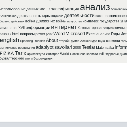
анализ
классификация
использование
данных
Иван
банковски
деятельности
деятельность
задачи
возникновен
закон
Банковское
карты
зн
движение
война
войны
комплекс
государства
Баланс
действия
искусство
интернет
информации
изменения
XVII
Компьютерные
компью
защита
Word
Microsoft
html
вопросы
Excel
анализа
Годы
Ист
законы
power
point
english
About
года
времени
Speaking
Russian
второй
Группа
Александра
горь
adabiyot
savollari
Testlar
inform
2000
Matematika
вычисление
воспитания
Tarix
FIZIKA
World
xviii
архитектура
Интеграл
Continuous
капитал
здоровье
Диаг
бухгалтерского
итоги
Возрождения