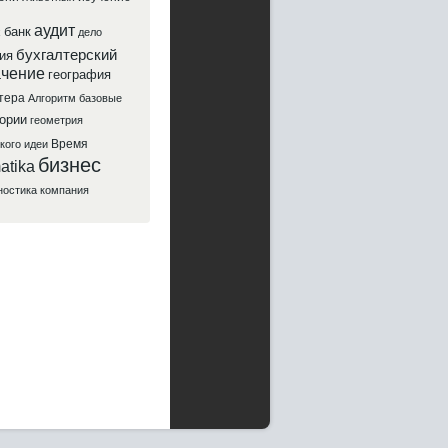
аудит
банк
х
дело
бухгалтерский
ия
ачение
география
тера
Алгоритм
базовые
ории
геометрия
Время
кого
идеи
бизнес
atika
ностика
компания