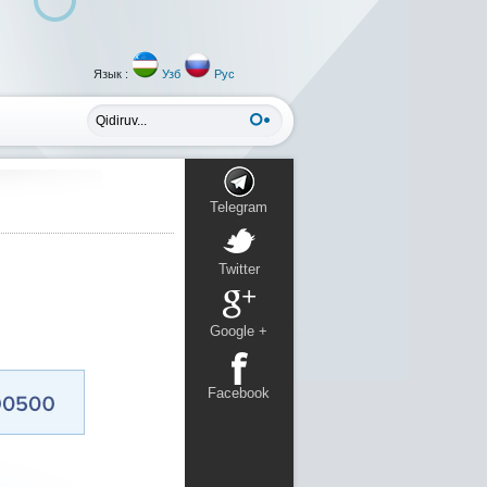
Язык :
Узб
Рус
Telegram
Twitter
Google +
Facebook