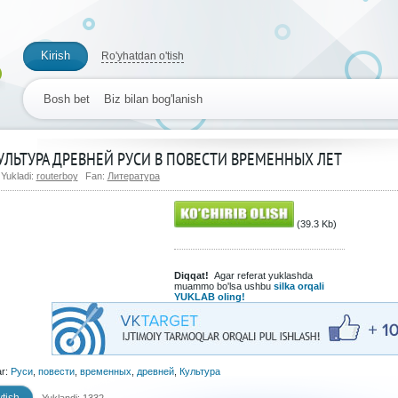
Kirish
Ro'yhatdan o'tish
Bosh bet
Biz bilan bog'lanish
УЛЬТУРА ДРЕВНЕЙ РУСИ В ПОВЕСТИ ВРЕМЕННЫХ ЛЕТ
Yukladi:
routerboy
Fan:
Литература
(39.3 Kb)
Diqqat!
Agar referat yuklashda
muammo bo'lsa ushbu
silka orqali
YUKLAB oling!
ar:
Руси
,
повести
,
временных
,
древней
,
Культура