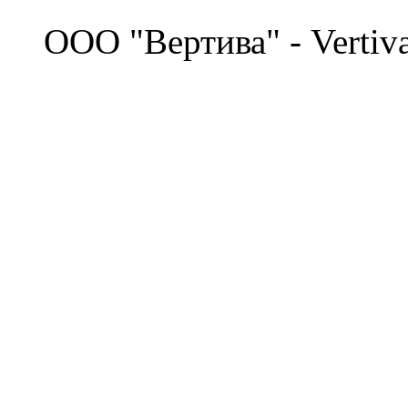
©
OOO "Вертива" - Vertiv