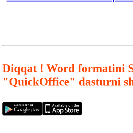
Diqqat ! Word formatini 
"QuickOffice" dasturni s