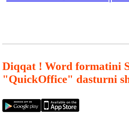
Diqqat ! Word formatini 
"QuickOffice" dasturni s