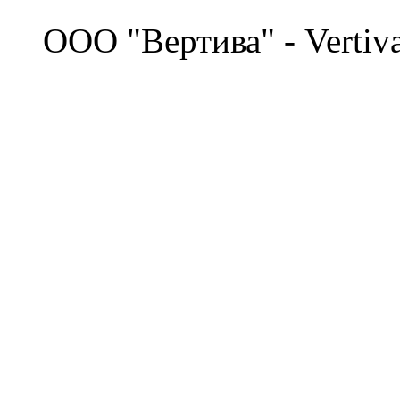
©
OOO "Вертива" - Vertiv