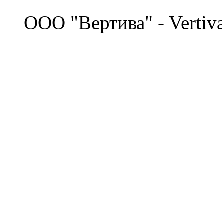
©
OOO "Вертива" - Vertiv