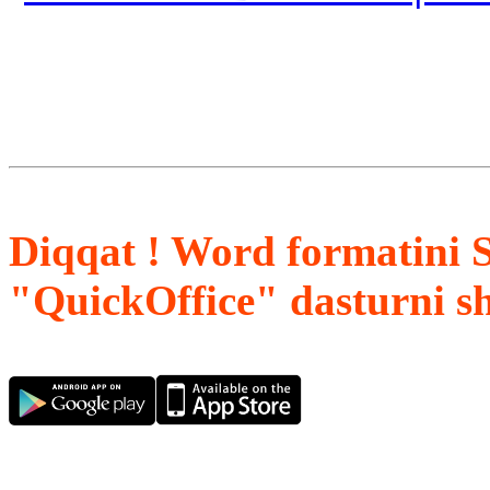
Diqqat ! Word formatini 
"QuickOffice" dasturni s