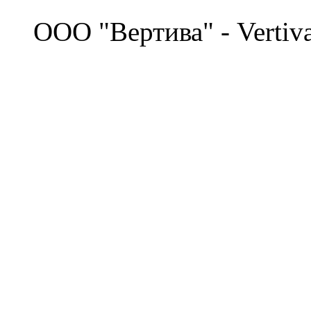
©
OOO "Вертива" - Vertiv