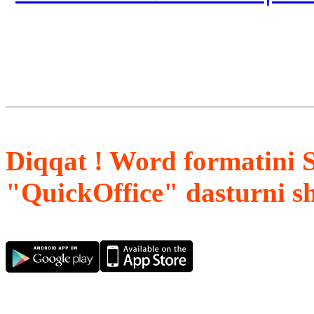
Diqqat ! Word formatini 
"QuickOffice" dasturni s