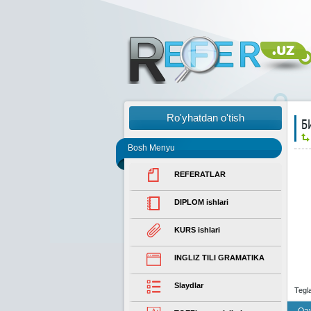
Ro'yhatdan o'tish
Б
Bosh Menyu
REFERATLAR
DIPLOM ishlari
KURS ishlari
INGLIZ TILI GRAMATIKA
Slaydlar
Tegl