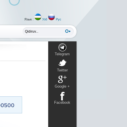
Язык :
Узб
Рус
Telegram
Twitter
Google +
Facebook