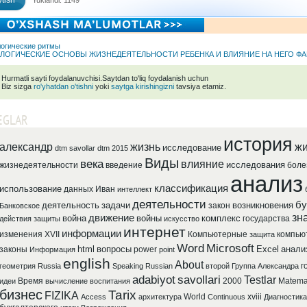
tish
Yuklandi: 1149
огические ритмы
ЛОГИЧЕСКИЕ ОСНОВЫ ЖИЗНЕДЕЯТЕЛЬНОСТИ РЕБЕНКА И ВЛИЯНИЕ НА НЕГО Ф
Hurmatli sayti foydalanuvchisi.Saytdan to'liq foydalanish uchun
Biz sizga
ro'yhatdan o'tishni
yoki
saytga kirishingizni
tavsiya etamiz.
EGLAR
история
александр
жизнь
жи
исследование
dtm savollar
dtm 2015
Виды
века
влияние
исследования
жизнедеятельности
введение
боле
анализ
классификация
использование
данных
Иван
интеллект
деятельности
бу
деятельность
задачи
возникновения
закон
Банковское
зн
движение
война
войны
комплекс
государства
действия
защиты
искусство
интернет
информации
изменения
XVII
Компьютерные
компью
защита
Word
Microsoft
html
вопросы
Excel
анали
законы
power
Информация
point
english
About
г
геометрия
Russia
Speaking
Russian
второй
Группа
Александра
adabiyot
savollari
Testlar
Время
2000
Matema
идеи
вычисление
воспитания
бизнес
Tarix
FIZIKA
World
xviii
Access
архитектура
Continuous
Диагностика