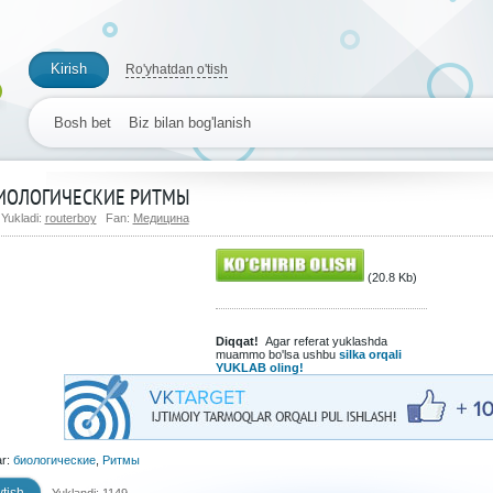
Kirish
Ro'yhatdan o'tish
Bosh bet
Biz bilan bog'lanish
ИОЛОГИЧЕСКИЕ РИТМЫ
Yukladi:
routerboy
Fan:
Медицина
(20.8 Kb)
Diqqat!
Agar referat yuklashda
muammo bo'lsa ushbu
silka orqali
YUKLAB oling!
ar:
биологические
,
Ритмы