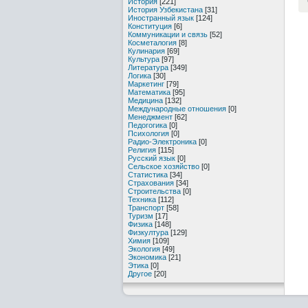
История
[221]
История Узбекистана
[31]
Иностранный язык
[124]
Конституция
[6]
Коммуникации и связь
[52]
Косметалогия
[8]
Кулинария
[69]
Культура
[97]
Литература
[349]
Логика
[30]
Маркетинг
[79]
Математика
[95]
Медицина
[132]
Международные отношения
[0]
Менеджмент
[62]
Педогогика
[0]
Психология
[0]
Радио-Электроника
[0]
Религия
[115]
Русский язык
[0]
Сельское хозяйство
[0]
Статистика
[34]
Страхования
[34]
Строительства
[0]
Техника
[112]
Транспорт
[58]
Туризм
[17]
Физика
[148]
Физкултура
[129]
Химия
[109]
Экология
[49]
Экономика
[21]
Этика
[0]
Другое
[20]