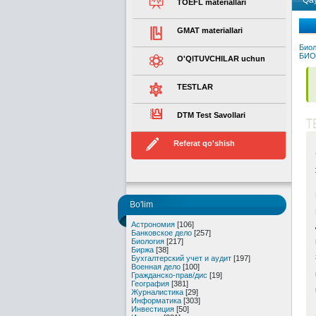
Qay
TOEFL materiallari
GMAT materiallari
Биол
БИО
O'QITUVCHILAR uchun
TESTLAR
DTM Test Savollari
T
Referat qo'shish
Bo'lim
Астрономия
[106]
Банковское дело
[257]
Биология
[217]
Биржа
[38]
Бухгалтерский учет и аудит
[197]
Военная дело
[100]
Гражданско-прав/дис
[19]
География
[381]
Журналистика
[29]
Информатика
[303]
Инвестиция
[50]