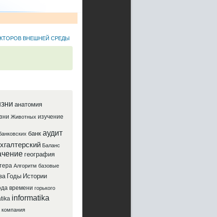
АКТОРОВ ВНЕШНЕЙ СРЕДЫ
зни
анатомия
зни
изучение
Животных
аудит
банк
банковских
хгалтерский
Баланс
ачение
география
тера
Алгоритм
базовые
за
Годы
Истории
ода
времени
горького
informatika
tika
компания