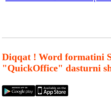
Diqqat ! Word formatini 
"QuickOffice" dasturni s