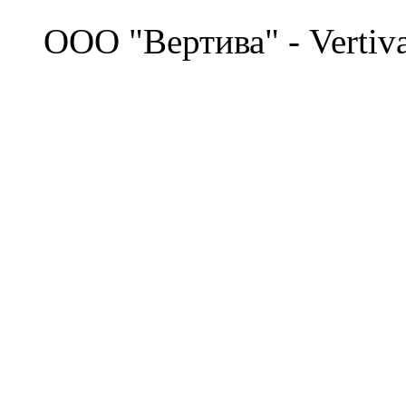
©
OOO "Вертива" - Vertiv