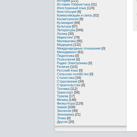
История
[221]
История Узбекистана
[31]
Иностранный язык
[124]
Конституция
[6]
Коммуникации и связь
[52]
Косметалогия
[8]
Кулинария
[69]
Культура
[97]
Литература
[349]
Логика
[30]
Маркетинг
[79]
Математика
[95]
Медицина
[132]
Международные отношения
[0]
Менеджмент
[62]
Педогогика
[0]
Психология
[0]
Радио-Электроника
[0]
Религия
[115]
Русский язык
[0]
Сельское хозяйство
[0]
Статистика
[34]
Страхования
[34]
Строительства
[0]
Техника
[112]
Транспорт
[58]
Туризм
[17]
Физика
[148]
Физкултура
[129]
Химия
[109]
Экология
[49]
Экономика
[21]
Этика
[0]
Другое
[20]