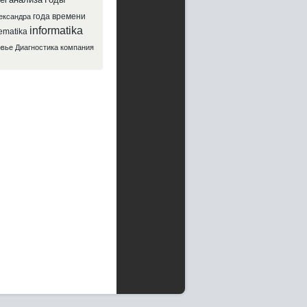
года
времени
ександра
informatika
ematika
овье
Диагностика
компания