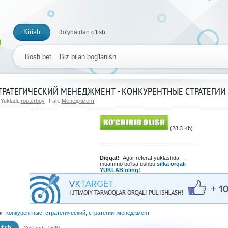
Kirish
Ro'yhatdan o'tish
Bosh bet
Biz bilan bog'lanish
ТРАТЕГИЧЕСКИЙ МЕНЕДЖМЕНТ - КОНКУРЕНТНЫЕ СТРАТЕГИИ
Yukladi:
routerboy
Fan:
Менеджмент
(28.3 Kb)
Diqqat!
Agar referat yuklashda
muammo bo'lsa ushbu
silka orqali
YUKLAB oling!
ar:
конкурентные
,
стратегический
,
стратегии
,
менеджмент