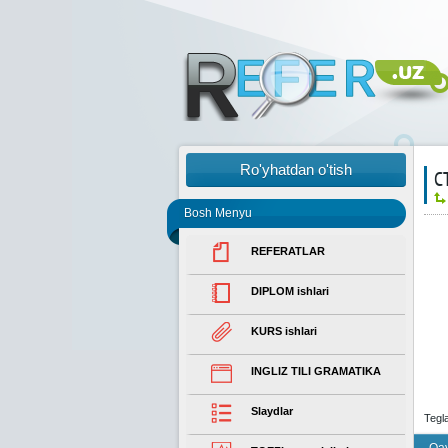
Ro'yhatdan o'tish
С
Bosh Menyu
REFERATLAR
DIPLOM ishlari
KURS ishlari
INGLIZ TILI GRAMATIKA
Slaydlar
Tegl