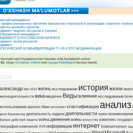
tish
Yuklandi: 1540
овский менеджмент
 профессионального обучения банковского персонала в реализации стратегии глубоки
аботка ценовой стратегии
джмент людских ресурсов в туризме
ОВационный менеджмент
ЕДЖМЕНТ В РОССИЙСКОМ БИЗНЕСЕ
джмент челов ресурсов
еджмент
АТЕГИЧЕСКИЙ БОМБАРДИРОВЩИК ТУ-95 И ЕГО МОДИФИКАЦИИ
Hurmatli sayti foydalanuvchisi.Saytdan to'liq foydalanish uchun
Biz sizga
ro'yhatdan o'tishni
yoki
saytga kirishingizni
tavsiya etamiz.
EGLAR
история
александр
жизнь
жизни
исследование
анат
dtm 2014
Виды
века
влияние
исследования
жизнедеятельности
введение
боле
анализ
классификация
использование
данных
Иван
интеллект
деятельности
деятельность
задачи
возникновени
закон
дело
Банковское
движение
война
войны
комплекс
государс
Баланс
действия
защиты
искусство
интернет
информации
география
изменения
XVII
Компьютерные
защ
Word
Microsoft
html
вопросы
Exc