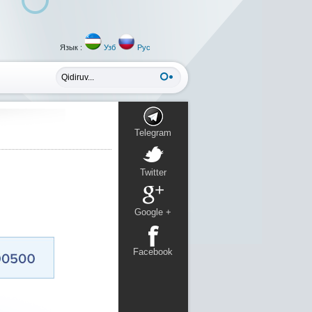
Язык :
Узб
Рус
Telegram
Twitter
Google +
Facebook