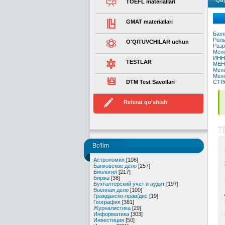
Qay
TOEFL materiallari
GMAT materiallari
Банк
Роль
O'QITUVCHILAR uchun
Разр
Мене
ИНН
TESTLAR
МЕН
Мене
Мен
DTM Test Savollari
СТР
Referat qo'shish
T
Bo'lim
Астрономия
[106]
Банковское дело
[257]
Биология
[217]
Биржа
[38]
Бухгалтерский учет и аудит
[197]
Военная дело
[100]
Гражданско-прав/дис
[19]
География
[381]
Журналистика
[29]
Информатика
[303]
Инвестиция
[50]