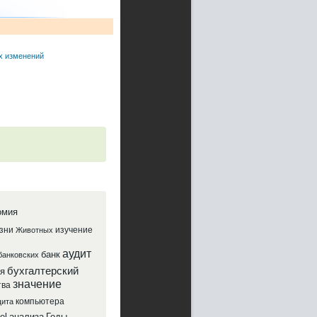
х изменений
омия
зни
изучение
Животных
аудит
банк
банковских
бухгалтерский
я
значение
тва
компьютера
ита
el
анализа
Годы