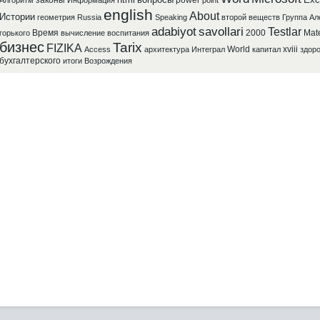
законы
power
Алгоритм
Информация
point
english
About
Истории
геометрия
Russia
Speaking
второй
веществ
Группа
Ал
adabiyot
savollari
Testlar
Время
2000
Mat
горького
вычисление
воспитания
бизнес
Tarix
FIZIKA
World
xviii
Access
архитектура
Интеграл
капитал
здор
бухгалтерского
итоги
Возрождения