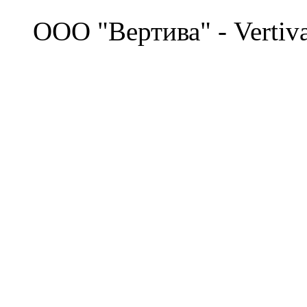
©
OOO "Вертива" - Vertiv