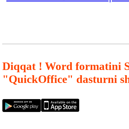
Diqqat ! Word formatini 
"QuickOffice" dasturni s