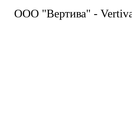
©
OOO "Вертива" - Vertiv