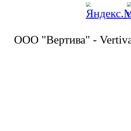
©
OOO "Вертива" - Vertiv