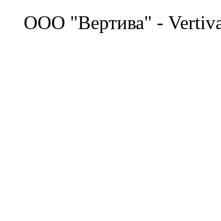
©
OOO "Вертива" - Vertiv