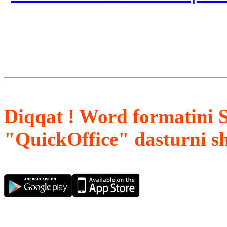
Diqqat ! Word formatini 
"QuickOffice" dasturni s