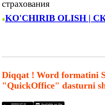
страхования
KO'CHIRIB OLISH | С
Diqqat ! Word formatini 
"QuickOffice" dasturni s