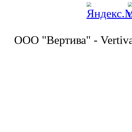
©
OOO "Вертива" - Vertiv