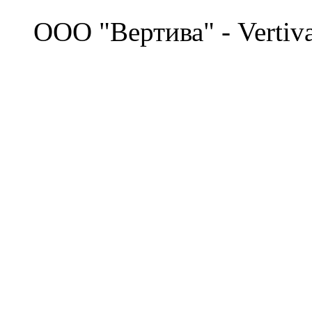
©
OOO "Вертива" - Vertiv