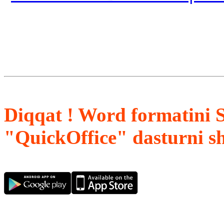
Diqqat ! Word formatini 
"QuickOffice" dasturni s