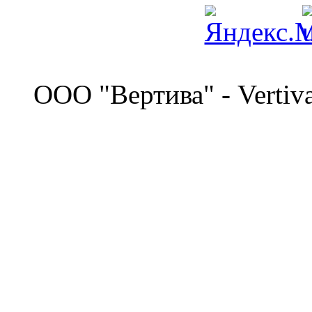
©
OOO "Вертива" - Vertiv