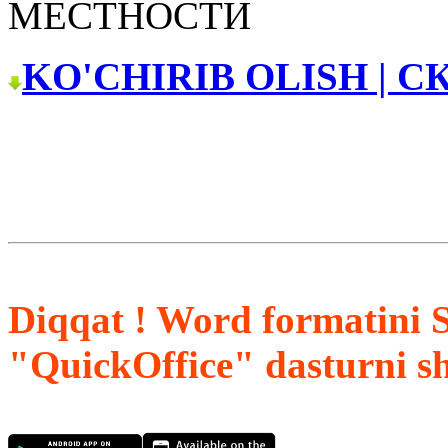
МЕСТНОСТИ
KO'CHIRIB OLISH | С
Diqqat ! Word formatini 
"QuickOffice" dasturni s