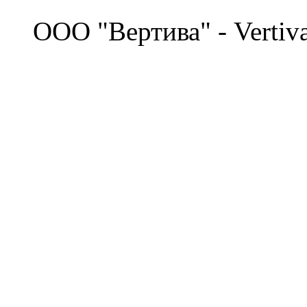
©
OOO "Вертива" - Vertiv