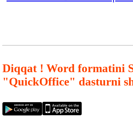
Diqqat ! Word formatini 
"QuickOffice" dasturni s