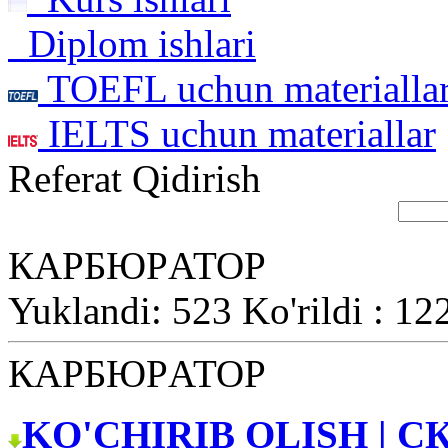
Diplom ishlari
TOEFL uchun materialla
IELTS uchun materiallar
Referat Qidirish
КАPБЮPАТОP
Yuklandi: 523 Ko'rildi : 12
КАPБЮPАТОP
KO'CHIRIB OLISH | С