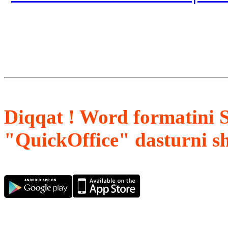
Diqqat ! Word formatini 
"QuickOffice" dasturni s