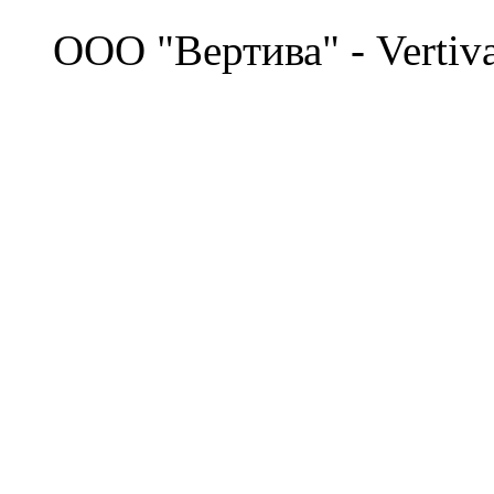
©
OOO "Вертива" - Vertiv