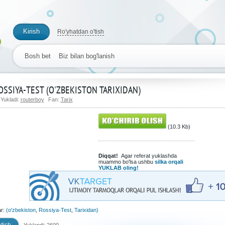
Kirish
Ro'yhatdan o'tish
Bosh bet
Biz bilan bog'lanish
OSSIYA-TEST (O'ZBEKISTON TARIXIDAN)
Yukladi:
routerboy
Fan:
Tarix
(10.3 Kb)
Diqqat!
Agar referat yuklashda
muammo bo'lsa ushbu
silka orqali
YUKLAB oling!
ar:
(o'zbekiston
,
Rossiya-Test
,
Tarixidan)