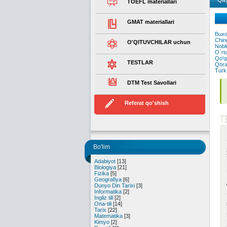
Qay
TOEFL materiallari
GMAT materiallari
Buxor
Ching
O'QITUVCHILAR uchun
Noble
O`rta
Qo'qo
TESTLAR
Qorax
Turk 
DTM Test Savollari
Referat qo'shish
T
Bo'lim
Adabiyot
[13]
Biologiya
[21]
Fizika
[5]
Geografiya
[6]
Dunyo Din Tarixi
[3]
Informatika
[2]
Ingliz tili
[2]
Ona-tili
[14]
Tarix
[22]
Matematika
[3]
Kimyo
[2]