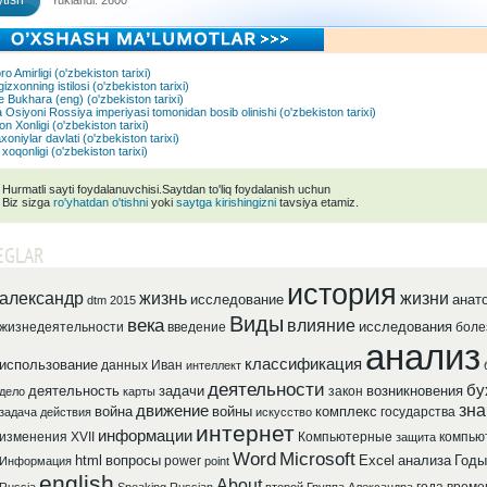
tish
Yuklandi: 2600
o Amirligi (o'zbekiston tarixi)
izxonning istilosi (o'zbekiston tarixi)
 Bukhara (eng) (o'zbekiston tarixi)
 Osiyoni Rossiya imperiyasi tomonidan bosib olinishi (o'zbekiston tarixi)
n Xonligi (o'zbekiston tarixi)
oniylar davlati (o'zbekiston tarixi)
xoqonligi (o'zbekiston tarixi)
Hurmatli sayti foydalanuvchisi.Saytdan to'liq foydalanish uchun
Biz sizga
ro'yhatdan o'tishni
yoki
saytga kirishingizni
tavsiya etamiz.
EGLAR
история
александр
жизнь
жизни
исследование
анат
dtm 2015
Виды
века
влияние
исследования
жизнедеятельности
введение
боле
анализ
классификация
использование
данных
Иван
интеллект
деятельности
бу
деятельность
задачи
возникновения
закон
дело
карты
зна
движение
война
войны
комплекс
государства
задача
действия
искусство
интернет
информации
изменения
XVII
Компьютерные
компью
защита
Word
Microsoft
html
вопросы
Excel
анализа
Годы
power
Информация
point
english
About