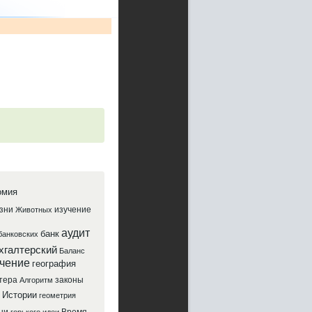
омия
зни
изучение
Животных
аудит
банк
банковских
хгалтерский
Баланс
чение
география
тера
законы
Алгоритм
Истории
геометрия