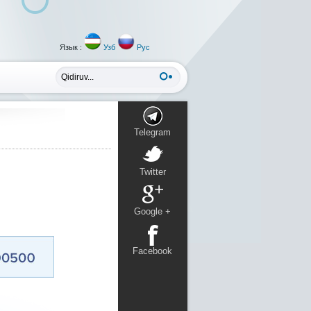
Язык :
Узб
Рус
Telegram
Twitter
Google +
Facebook