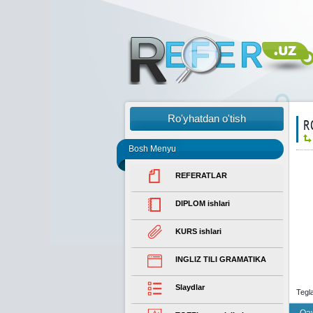
Ro'yhatdan o'tish
R
Bosh Menyu
REFERATLAR
DIPLOM ishlari
KURS ishlari
INGLIZ TILI GRAMATIKA
Slaydlar
Tegl