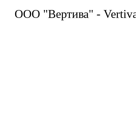
©
OOO "Вертива" - Vertiv