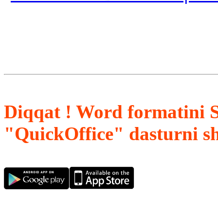
Diqqat ! Word formatini 
"QuickOffice" dasturni s