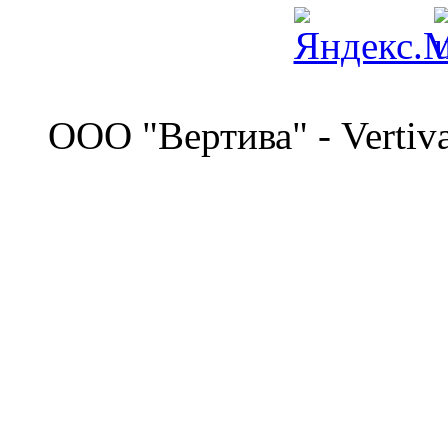
©
OOO "Вертива" - Vertiv