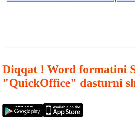
Diqqat ! Word formatini 
"QuickOffice" dasturni s