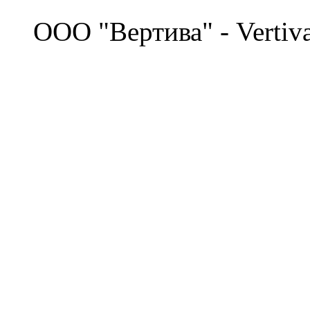
©
OOO "Вертива" - Vertiv