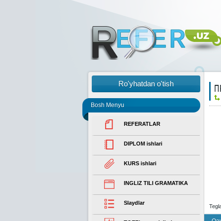
Ro'yhatdan o'tish
П
Bosh Menyu
REFERATLAR
DIPLOM ishlari
KURS ishlari
INGLIZ TILI GRAMATIKA
Slaydlar
Tegl