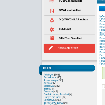
Qay
TOEFL materiallari
GMAT materiallari
КОС
Прои
O'QITUVCHILAR uchun
Возн
Возн
Возн
TESTLAR
Прои
ВОЗ
ВОЗ
DTM Test Savollari
Возн
ВОЗ
Возн
Возн
Referat qo'shish
Необ
Возн
Исто
Прои
Прои
Прои
Bo'lim
Adabiyot
[561]
Arxitektura
[40]
Astranomiya
[38]
Axborot
[71]
T
Biologiya
[387]
Biznes
[47]
Bojxona
[42]
Davlat Huquq Asoslari
[4]
Dunyo din tarixi
[32]
Ekologiya
[109]
Estetika va Etika
[30]