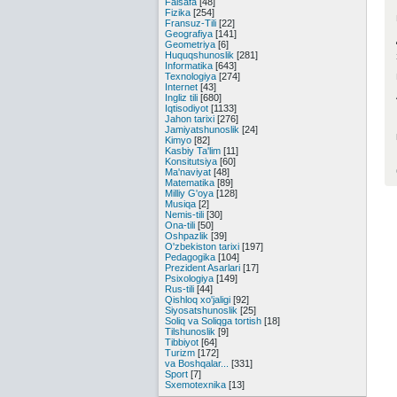
Falsafa
[48]
Fizika
[254]
Fransuz-Tili
[22]
Geografiya
[141]
Geometriya
[6]
Huquqshunoslik
[281]
Informatika
[643]
Texnologiya
[274]
Internet
[43]
Ingliz tili
[680]
Iqtisodiyot
[1133]
Jahon tarixi
[276]
Jamiyatshunoslik
[24]
Kimyo
[82]
Kasbiy Ta'lim
[11]
Konsitutsiya
[60]
Ma'naviyat
[48]
Matematika
[89]
Milliy G'oya
[128]
Musiqa
[2]
Nemis-tili
[30]
Ona-tili
[50]
Oshpazlik
[39]
O'zbekiston tarixi
[197]
Pedagogika
[104]
Prezident Asarlari
[17]
Psixologiya
[149]
Rus-tili
[44]
Qishloq xo'jaligi
[92]
Siyosatshunoslik
[25]
Soliq va Soliqga tortish
[18]
Tilshunoslik
[9]
Tibbiyot
[64]
Turizm
[172]
va Boshqalar...
[331]
Sport
[7]
Sxemotexnika
[13]