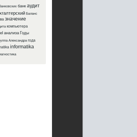
аудит
банк
банковских
хгалтерский
Баланс
значение
ва
компьютера
ита
el
анализа
Годы
года
руппа
Александра
informatika
atika
иагностика