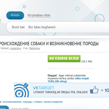
Kirish
Ro'yhatdan o'tish
Bosh bet
Biz bilan bog'lanish
РОИСХОЖДЕНИЕ СОБАКИ И ВОЗНИКНОВЕНИЕ ПОРОДЫ
Yukladi:
routerboy
Fan:
Biologiya
(10.1 Kb)
Diqqat!
Agar referat yuklashda
muammo bo'lsa ushbu
silka orqali
YUKLAB oling!
ar:
возникновение
,
породы
,
собаки
,
происхождение