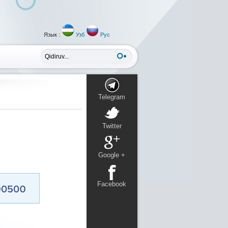
Язык :
Узб
Рус
Telegram
Twitter
Google +
Facebook