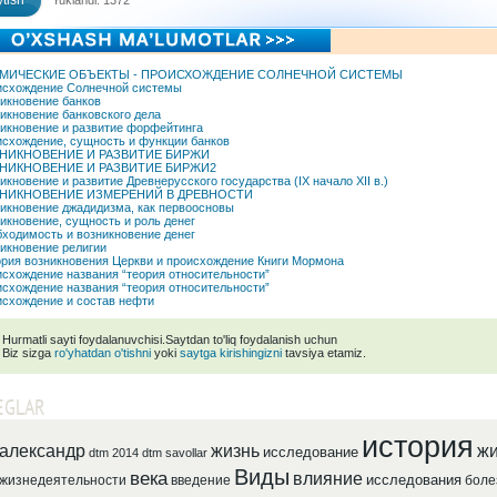
tish
Yuklandi: 1372
МИЧЕСКИЕ ОБЪЕКТЫ - ПРОИСХОЖДЕНИЕ СОЛНЕЧНОЙ СИСТЕМЫ
схождение Солнечной системы
икновение банков
икновение банковского дела
икновение и развитие форфейтинга
схождение, сущность и функции банков
НИКНОВЕНИЕ И РАЗВИТИЕ БИРЖИ
НИКНОВЕНИЕ И РАЗВИТИЕ БИРЖИ2
икновение и развитие Древнерусского государства (IX начало XII в.)
НИКНОВЕНИЕ ИЗМЕРЕНИЙ В ДРЕВНОСТИ
икновение джадидизма, как первоосновы
икновение, сущность и роль денег
ходимость и возникновение денег
икновение религии
рия возникновения Церкви и происхождение Книги Мормона
схождение названия “теория относительности”
схождение названия “теория относительности”
схождение и состав нефти
Hurmatli sayti foydalanuvchisi.Saytdan to'liq foydalanish uchun
Biz sizga
ro'yhatdan o'tishni
yoki
saytga kirishingizni
tavsiya etamiz.
EGLAR
история
александр
жизнь
жи
исследование
dtm 2014
dtm savollar
Виды
века
влияние
исследования
жизнедеятельности
введение
боле