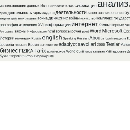
анализ
классификация
использование
данных
Иван
интеллект
деятельности
бу
деятельность
задачи
возникновения
закон
дело
карты
движение
война
войны
комплекс
государст
задача
действия
защиты
искусство
интернет
информации
география
изменения
XVII
Компьютерные
защ
Word
Microsoft
html
вопросы
Exc
законы
power
Алгоритм
Информация
point
english
About
Истории
геометрия
Russia
Speaking
Russian
второй
веществ
Г
adabiyot
savollari
Testlar
времени
Время
2000
Matem
горького
вычисление
бизнес
Tarix
FIZIKA
World
xviii
архитектура
Continuous
капитал
здоровье
Д
бухгалтерского
итоги
Возрождения