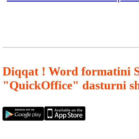
Diqqat ! Word formatini 
"QuickOffice" dasturni s