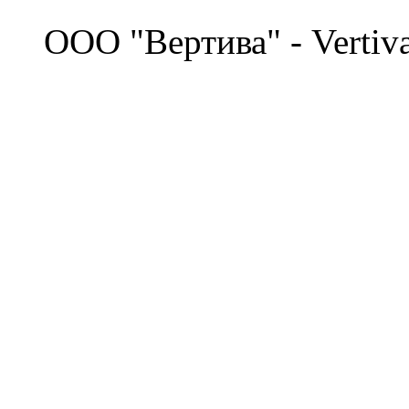
©
OOO "Вертива" - Vertiv