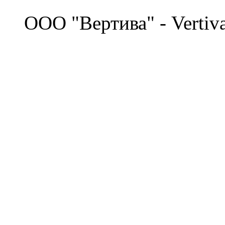
©
OOO "Вертива" - Vertiv