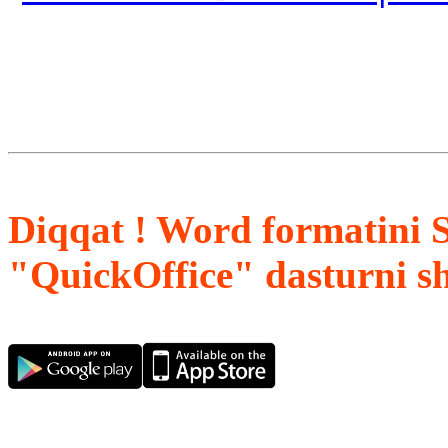
Diqqat ! Word formatini 
"QuickOffice" dasturni s