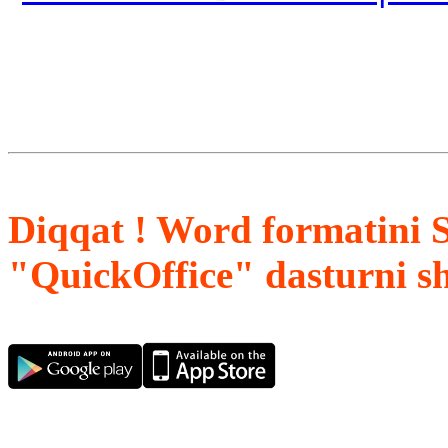
Diqqat ! Word formatini 
"QuickOffice" dasturni s