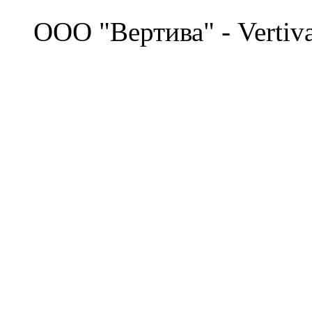
©
OOO "Вертива" - Vertiv