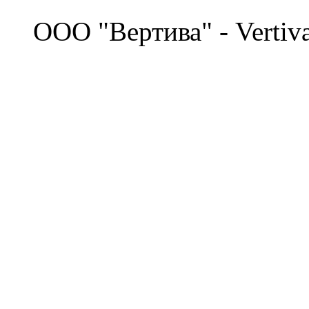
©
OOO "Вертива" - Vertiv