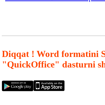
Diqqat ! Word formatini 
"QuickOffice" dasturni s