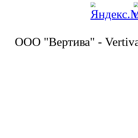
©
OOO "Вертива" - Vertiv