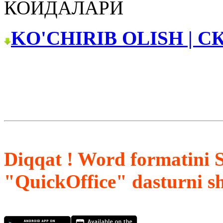
КОИДАЛАРИ
KO'CHIRIB OLISH | С
Diqqat ! Word formatini 
"QuickOffice" dasturni s