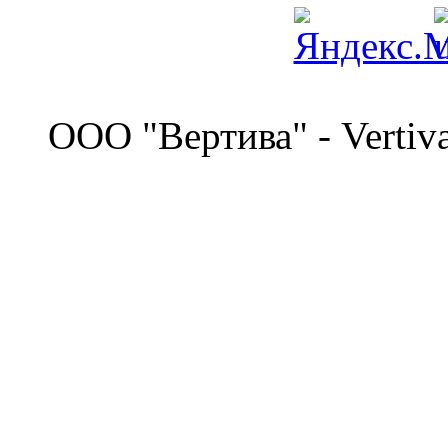
©
OOO "Вертива" - Vertiv