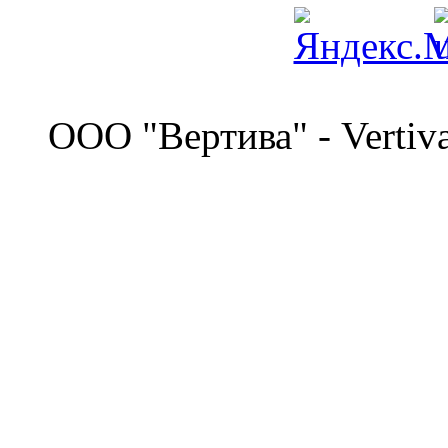
©
OOO "Вертива" - Vertiv