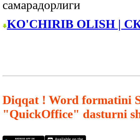
самарадорлиги
KO'CHIRIB OLISH | С
Diqqat ! Word formatini 
"QuickOffice" dasturni s