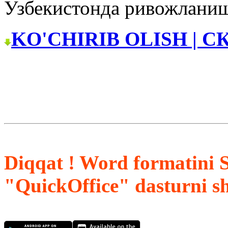
Узбекистонда ривожлани
KO'CHIRIB OLISH | С
Diqqat ! Word formatini 
"QuickOffice" dasturni s