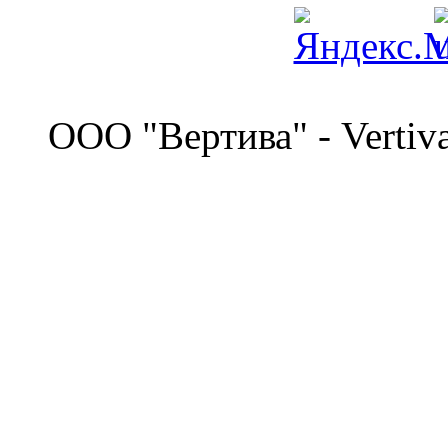
©
OOO "Вертива" - Vertiv