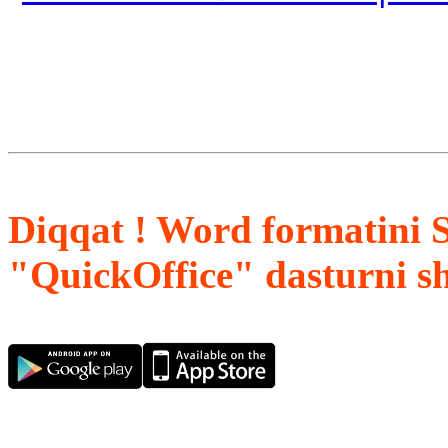
Diqqat ! Word formatini 
"QuickOffice" dasturni s