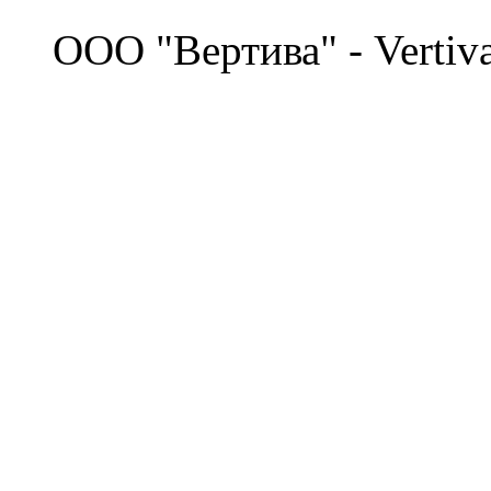
©
OOO "Вертива" - Vertiv