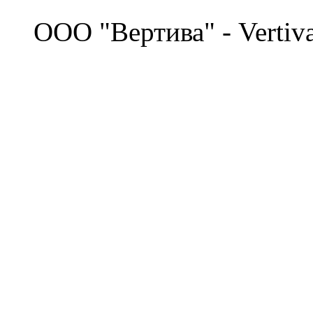
©
OOO "Вертива" - Vertiv