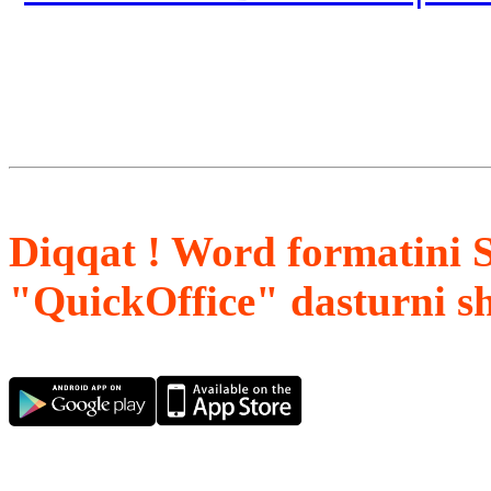
Diqqat ! Word formatini 
"QuickOffice" dasturni s