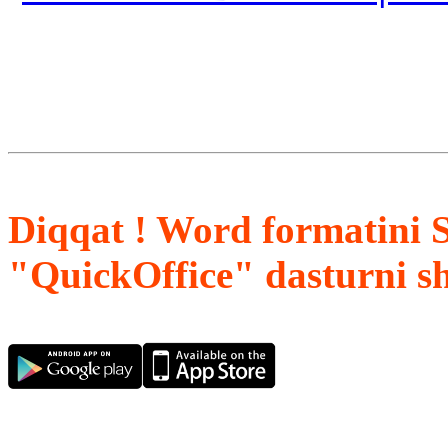
Diqqat ! Word formatini 
"QuickOffice" dasturni s