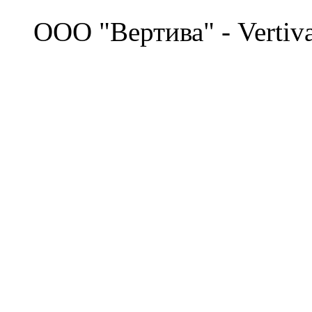
©
OOO "Вертива" - Vertiv