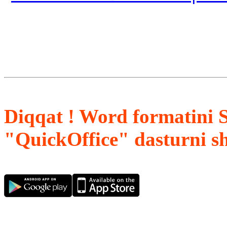
Diqqat ! Word formatini 
"QuickOffice" dasturni s