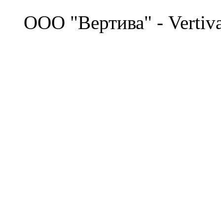
©
OOO "Вертива" - Vertiv