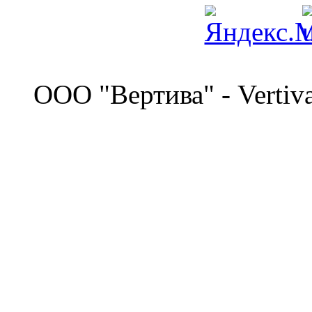
©
OOO "Вертива" - Vertiv