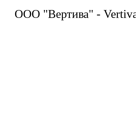
©
OOO "Вертива" - Vertiv