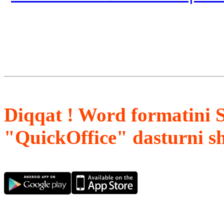
Diqqat ! Word formatini 
"QuickOffice" dasturni s