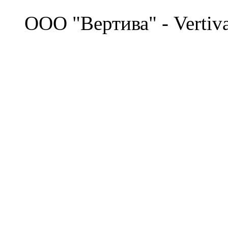
©
OOO "Вертива" - Vertiv