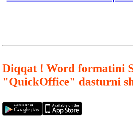
Diqqat ! Word formatini 
"QuickOffice" dasturni s