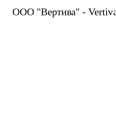
©
OOO "Вертива" - Vertiv