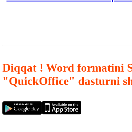
Diqqat ! Word formatini 
"QuickOffice" dasturni s