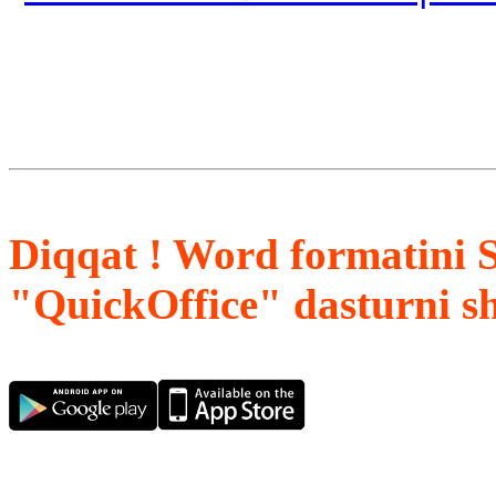
Diqqat ! Word formatini 
"QuickOffice" dasturni s