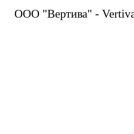
©
OOO "Вертива" - Vertiv