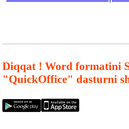
Diqqat ! Word formatini 
"QuickOffice" dasturni s