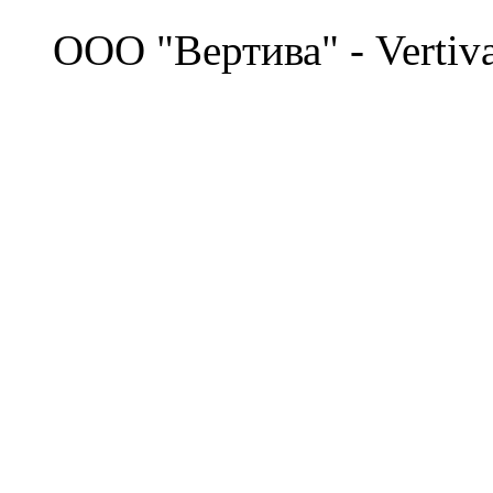
©
OOO "Вертива" - Vertiv