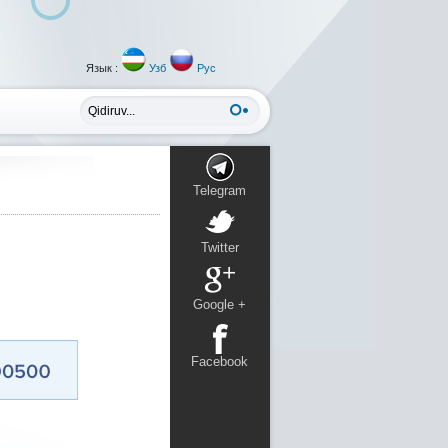
Язык :
Узб
Рус
Telegram
Twitter
Google +
Facebook