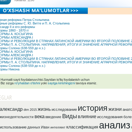
tish
Yuklandi: 1196
рная реформа Петра Столыпина
рные реформы С. Ю. Витте и П. А. Столыпина
сандр II и его реформы
рмы 1860 - 1870 гг
ОРМЫ А. КОСЫГИНА
ОРМЫ АЛЕКСАНДРА I
ОРМЫ И РЕВОЛЮЦИИ В СТРАНАХ ЛАТИНСКОЙ АМЕРИКИ ВО ВТОРОЙ ПОЛОВИНЕ 2
ОРМЫ П. А. СТОЛЫПИНА. НАПРАВЛЕНИЯ, ИТОГИ И ЗНАЧЕНИЕ АГРАРНОЙ РЕФОР
рмы Солона (638-559 до н.э.)
ОРМЫ А. КОСЫГИНА
ОРМЫ АЛЕКСАНДРА I
ОРМЫ И РЕВОЛЮЦИИ В СТРАНАХ ЛАТИНСКОЙ АМЕРИКИ ВО ВТОРОЙ ПОЛОВИНЕ 2
ОРМЫ П. А. СТОЛЫПИНА. НАПРАВЛЕНИЯ, ИТОГИ И ЗНАЧЕНИЕ АГРАРНОЙ РЕФОР
рмы Солона (638-559 до н.э.)
ормы Никона
Hurmatli sayti foydalanuvchisi.Saytdan to'liq foydalanish uchun
Biz sizga
ro'yhatdan o'tishni
yoki
saytga kirishingizni
tavsiya etamiz.
EGLAR
история
александр
жизнь
жизни
исследование
анат
dtm 2015
Виды
века
влияние
исследования
жизнедеятельности
введение
боле
анализ
классификация
использование
данных
Иван
интеллект