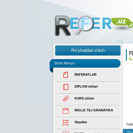
Ro'yhatdan o'tish
Р
Bosh Menyu
REFERATLAR
DIPLOM ishlari
KURS ishlari
INGLIZ TILI GRAMATIKA
Slaydlar
Tegl