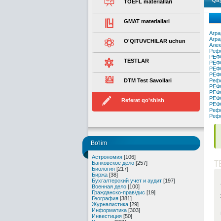
Qay
TOEFL materiallari
GMAT materiallari
Агра
Агра
O'QITUVCHILAR uchun
Алек
Рефо
РЕФ
TESTLAR
РЕФ
РЕФ
РЕФ
DTM Test Savollari
Рефо
РЕФ
РЕФ
РЕФ
Referat qo'shish
РЕФ
Рефо
Реф
Bo'lim
Астрономия
[106]
T
Банковское дело
[257]
Биология
[217]
Биржа
[38]
Бухгалтерский учет и аудит
[197]
Военная дело
[100]
Гражданско-прав/дис
[19]
География
[381]
Журналистика
[29]
Информатика
[303]
Инвестиция
[50]