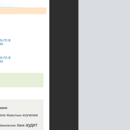
0-ГО В
МЫ
0-ГО В
МЫ
омия
зни
изучение
Животных
аудит
банк
банковских