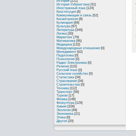
История
[221]
История Узбекистана
[31]
Иностранный язык
[124]
Конституция
[6]
Коммуникации и связь
[52]
Косметалогия
[8]
Кулинария
[69]
Культура
[97]
Литература
[349]
Логика
[30]
Маркетинг
[79]
Математика
[95]
Медицина
[132]
Международные отношения
[0]
Менеджмент
[62]
Педогогика
[0]
Психология
[0]
Радио-Электроника
[0]
Религия
[115]
Русский язык
[0]
Сельское хозяйство
[0]
Статистика
[34]
Страхования
[34]
Строительства
[0]
Техника
[112]
Транспорт
[58]
Туризм
[17]
Физика
[148]
Физкултура
[129]
Химия
[109]
Экология
[49]
Экономика
[21]
Этика
[0]
Другое
[20]