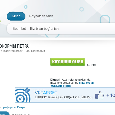
Kirish
Ro'yhatdan o'tish
Bosh bet
Biz bilan bog'lanish
ЕФОРМЫ ПЕТРА I
Yukladi:
routerboy
Fan:
География
(3.7 Kb)
Diqqat!
Agar referat yuklashda
muammo bo'lsa ushbu
silka orqali
YUKLAB oling!
ar:
реформы
,
Петра