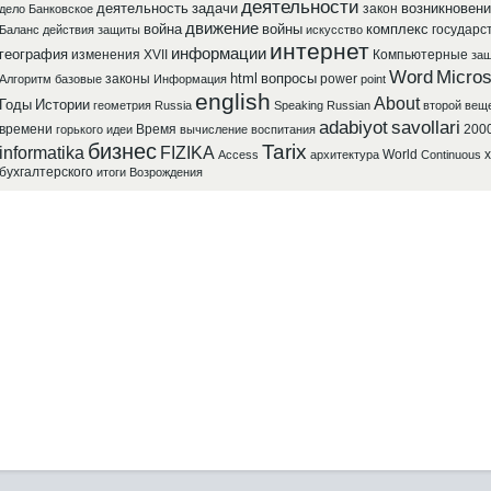
деятельности
деятельность
задачи
возникновени
закон
дело
Банковское
движение
война
войны
комплекс
государс
Баланс
действия
защиты
искусство
интернет
информации
география
изменения
XVII
Компьютерные
защ
Word
Micros
html
вопросы
законы
power
Алгоритм
базовые
Информация
point
english
About
Годы
Истории
геометрия
Russia
Speaking
Russian
второй
вещ
adabiyot
savollari
времени
Время
200
горького
идеи
вычисление
воспитания
бизнес
Tarix
informatika
FIZIKA
World
x
Access
архитектура
Continuous
бухгалтерского
итоги
Возрождения