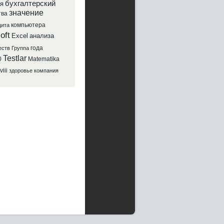
бухгалтерский
я
значение
тва
компьютера
ита
oft
Excel
анализа
года
еств
Группа
Testlar
0
Matematika
viii
здоровье
компания