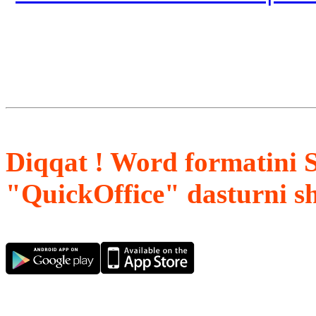
Diqqat ! Word formatini 
"QuickOffice" dasturni s