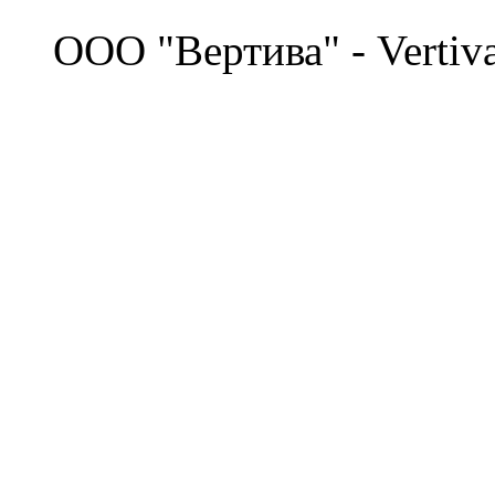
©
OOO "Вертива" - Vertiv