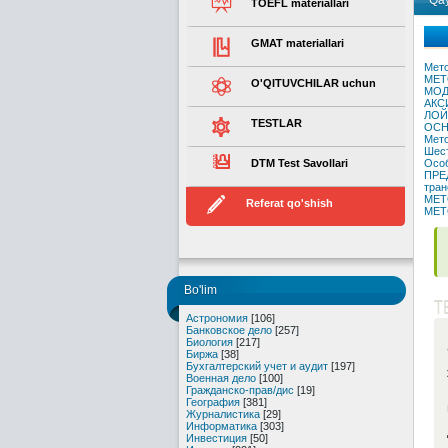
Qay
TOEFL materiallari
GMAT materiallari
Мето
МЕТ
O'QITUVCHILAR uchun
МОД
АКС
ЛОЙ
TESTLAR
ОСН
Мето
Шест
DTM Test Savollari
Особ
ПРЕ
тран
МЕТ
Referat qo'shish
МЕТ
Bo'lim
T
Астрономия
[106]
Банковское дело
[257]
Биология
[217]
Биржа
[38]
Бухгалтерский учет и аудит
[197]
Военная дело
[100]
Гражданско-прав/дис
[19]
География
[381]
Журналистика
[29]
Информатика
[303]
Инвестиция
[50]