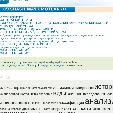
tish
Yuklandi: 1247
д струйной печати
ОД СТРУЙНОЙ ПЕЧАТИ
ЕЛИРОВАНИЕ КАК МЕТОД НАУЧНОГО ПОЗНАНИЯ. КЛАССИФИКАЦИЯ МОДЕЛЕЙ
ИОМАТИЧЕСКИЙ МЕТОД
ИҲАВИЙ ТАҲЛИЛ МЕТОД ВА УСУЛЛАРИ
ОВЫ ГЕНЕТИКИ. ГИБРИДОЛОГИЧЕСКИЙ МЕТОД
д бухгалтерского учёта документация, инвентаризация, счета и двойная запись
идесятники в литературе метод и мировоззрение
енности статистической методологии. Метод статистики
ДМЕТ, МЕТОД И ЗАДАЧИ СТАТИСТИКИ
спортная задача метод потенциалов
ОД МЕЧЕНЫХ АТОМОВ
ОД МЕЧЕНЫХ АТОМОВ
Hurmatli sayti foydalanuvchisi.Saytdan to'liq foydalanish uchun
Biz sizga
ro'yhatdan o'tishni
yoki
saytga kirishingizni
tavsiya etamiz.
EGLAR
истор
александр
жизнь
исследование
dtm 2014
dtm savollar
dtm 2015
Виды
века
влияние
исследования
жизнедеятельности
введение
боле
анализ
классификация
использование
данных
Иван
интеллект
деятельности
деятельность
задачи
возникн
закон
дело
Банковское
карты