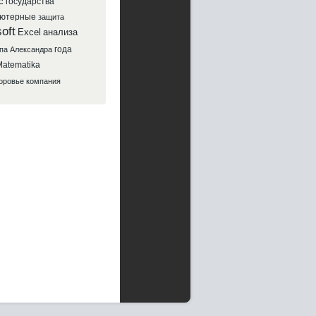
с
государства
ютерные
защита
oft
Excel
анализа
года
па
Александра
atematika
оровье
компания