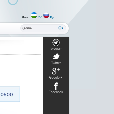
Язык :
Узб
Рус
Telegram
Twitter
Google +
Facebook