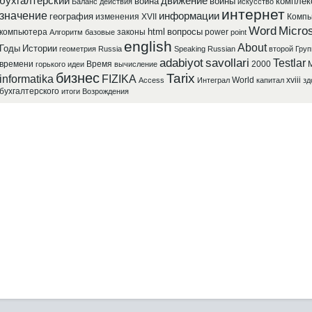
бухгалтерский
движение
война
войны
комплек
Баланс
действия
искусство
интернет
значение
информации
география
изменения
XVII
Компь
Word
Micros
html
вопросы
компьютера
законы
power
Алгоритм
базовые
point
english
About
Годы
Истории
геометрия
Russia
Speaking
Russian
второй
Груп
adabiyot
savollari
Testlar
времени
Время
2000
M
горького
идеи
вычисление
бизнес
Tarix
informatika
FIZIKA
World
xviii
Access
Интеграл
капитал
зд
бухгалтерского
итоги
Возрождения