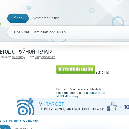
Kirish
Ro'yhatdan o'tish
Bosh bet
Biz bilan bog'lanish
ЕТОД СТРУЙНОЙ ПЕЧАТИ
Yukladi:
routerboy
Fan:
Информатика
(15.0 Kb)
Diqqat!
Agar referat yuklashda
muammo bo'lsa ushbu
silka orqali
YUKLAB oling!
ar:
метод
,
печати
,
струйной