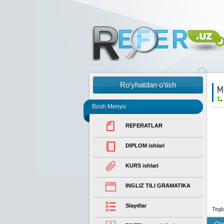
Ro'yhatdan o'tish
М
Bosh Menyu
REFERATLAR
DIPLOM ishlari
KURS ishlari
INGLIZ TILI GRAMATIKA
Slaydlar
Tegl