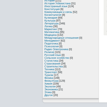
История
[221]
История Узбекистана
[31]
Иностранный язык
[124]
Конституция
[6]
Коммуникации и связь
[52]
Косметалогия
[8]
Кулинария
[69]
Культура
[97]
Литература
[349]
Логика
[30]
Маркетинг
[79]
Математика
[95]
Медицина
[132]
Международные отношения
[0]
Менеджмент
[62]
Педогогика
[0]
Психология
[0]
Радио-Электроника
[0]
Религия
[115]
Русский язык
[0]
Сельское хозяйство
[0]
Статистика
[34]
Страхования
[34]
Строительства
[0]
Техника
[112]
Транспорт
[58]
Туризм
[17]
Физика
[148]
Физкултура
[129]
Химия
[109]
Экология
[49]
Экономика
[21]
Этика
[0]
Другое
[20]