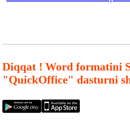
Diqqat ! Word formatini 
"QuickOffice" dasturni s