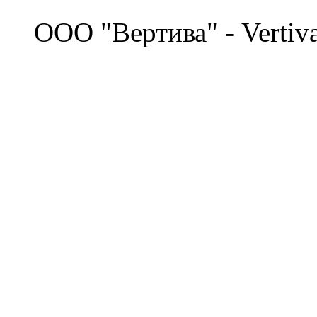
©
OOO "Вертива" - Vertiv