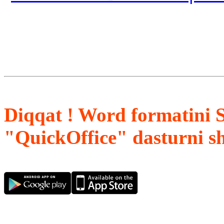
Diqqat ! Word formatini 
"QuickOffice" dasturni s