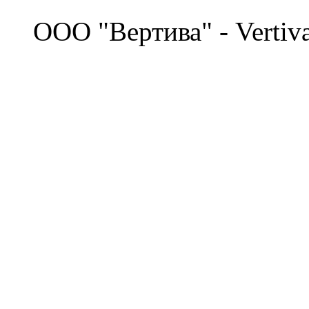
©
OOO "Вертива" - Vertiv