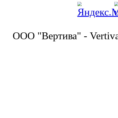
©
OOO "Вертива" - Vertiv