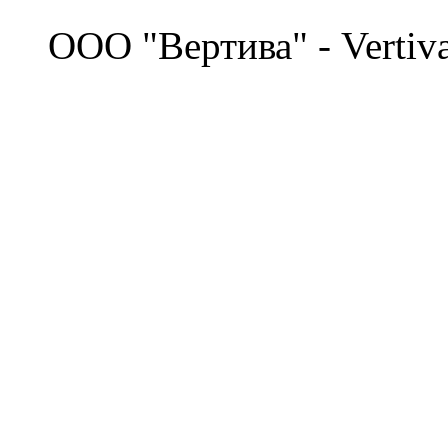
©
OOO "Вертива" - Vertiv