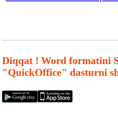
Diqqat ! Word formatini 
"QuickOffice" dasturni s