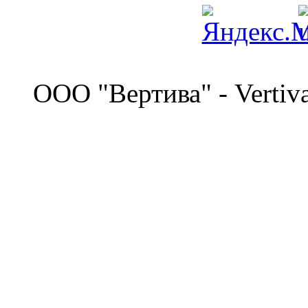
©
OOO "Вертива" - Vertiv