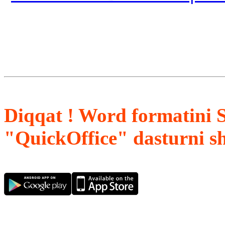
Diqqat ! Word formatini 
"QuickOffice" dasturni s