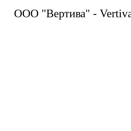
©
OOO "Вертива" - Vertiv